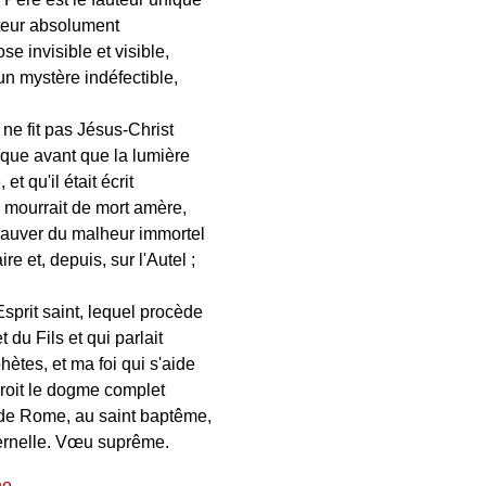
ateur absolument
se invisible et visible,
un mystère indéfectible,
 ne fit pas Jésus-Christ
ique avant que la lumière
 et qu'il était écrit
i mourrait de mort amère,
auver du malheur immortel
re et, depuis, sur l'Autel ;
Esprit saint, lequel procède
 du Fils et qui parlait
hètes, et ma foi qui s'aide
croit le dogme complet
 de Rome, au saint baptême,
ternelle. Vœu suprême.
ne
.