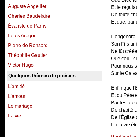
Auguste Angellier
Et le régul
De toute cho
Charles Baudelaire
Et que, par 
Évariste de Parny
Louis Aragon
Il engendra,
Son Fils un
Pierre de Ronsard
Ne fût créée,
Théophile Gautier
Que celui-c
Victor Hugo
Pour nous s
Sur le Calvai
Quelques thèmes de poésies
L'amitié
Enfin que l'
Et du Père et
L'amour
Par les prop
Le mariage
De charité 
La vie
De l'Église
En la vie é
Paul Verlai