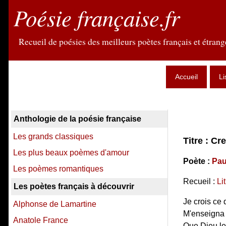
Poésie française.fr
Recueil de poésies des meilleurs poètes français et étrange
Accueil
Li
Anthologie de la poésie française
Les grands classiques
Titre : Cr
Les plus beaux poèmes d'amour
Poète :
Pau
Les poèmes romantiques
Recueil :
Li
Les poètes français à découvrir
Je crois ce 
Alphonse de Lamartine
M'enseigna 
Anatole France
Que Dieu le