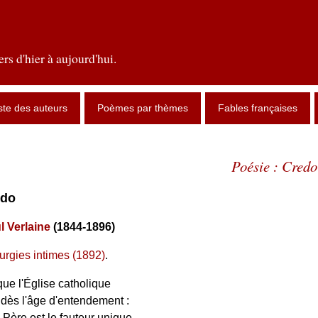
rs d'hier à aujourd'hui.
ste des auteurs
Poèmes par thèmes
Fables françaises
Poésie : Credo
edo
l Verlaine
(1844-1896)
turgies intimes (1892)
.
que l'Église catholique
dès l'âge d'entendement :
 Père est le fauteur unique