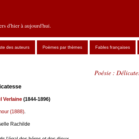
rs d'hier à aujourd'hui.
ste des auteurs
Poèmes par thèmes
Fables françaises
Poésie : Délicate
licatesse
l Verlaine
(1844-1896)
our (1888)
.
elle Rachilde
s l'égal des héros et des dieux,