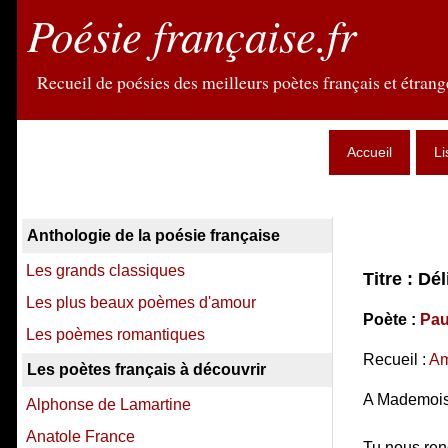
Poésie française.fr
Recueil de poésies des meilleurs poètes français et étrange
Accueil
Li
Anthologie de la poésie française
Les grands classiques
Titre : Dé
Les plus beaux poèmes d'amour
Poète :
Pau
Les poèmes romantiques
Recueil :
Am
Les poètes français à découvrir
A Mademois
Alphonse de Lamartine
Anatole France
Tu nous rend