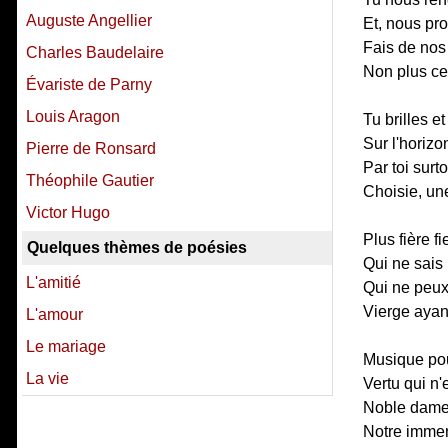
Auguste Angellier
Et, nous pro
Fais de nos
Charles Baudelaire
Non plus ce
Évariste de Parny
Louis Aragon
Tu brilles et
Sur l'horizo
Pierre de Ronsard
Par toi surt
Théophile Gautier
Choisie, une
Victor Hugo
Plus fière f
Quelques thèmes de poésies
Qui ne sais r
L'amitié
Qui ne peux
Vierge ayant
L'amour
Le mariage
Musique pour
La vie
Vertu qui n
Noble dame 
Notre immen