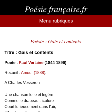
Poésie française.fr
Menu rubriques
Poésie : Gais et contents
Titre : Gais et contents
Poète :
Paul Verlaine
(1844-1896)
Recueil :
Amour (1888)
.
A Charles Vesseron
Une chanson folle et légère
Comme le drapeau tricolore
Court furieusement dans l'air,