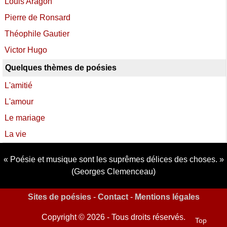
Louis Aragon
Pierre de Ronsard
Théophile Gautier
Victor Hugo
Quelques thèmes de poésies
L'amitié
L'amour
Le mariage
La vie
Poésie et musique sont les suprêmes délices des choses.
(Georges Clemenceau)
Sites de poésies
-
Contact
-
Mentions légales
Copyright © 2026 - Tous droits réservés.
Top