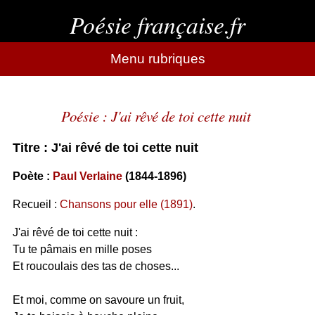
Poésie française.fr
Menu rubriques
Poésie : J'ai rêvé de toi cette nuit
Titre : J'ai rêvé de toi cette nuit
Poète :
Paul Verlaine
(1844-1896)
Recueil :
Chansons pour elle (1891)
.
J'ai rêvé de toi cette nuit :
Tu te pâmais en mille poses
Et roucoulais des tas de choses...
Et moi, comme on savoure un fruit,