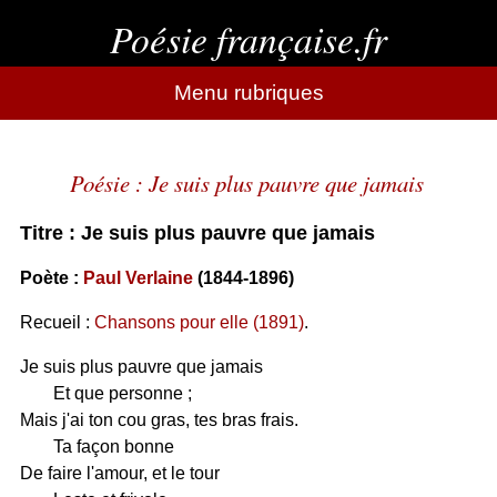
Poésie française.fr
Menu rubriques
Poésie : Je suis plus pauvre que jamais
Titre : Je suis plus pauvre que jamais
Poète :
Paul Verlaine
(1844-1896)
Recueil :
Chansons pour elle (1891)
.
Je suis plus pauvre que jamais
Et que personne ;
Mais j'ai ton cou gras, tes bras frais.
Ta façon bonne
De faire l'amour, et le tour