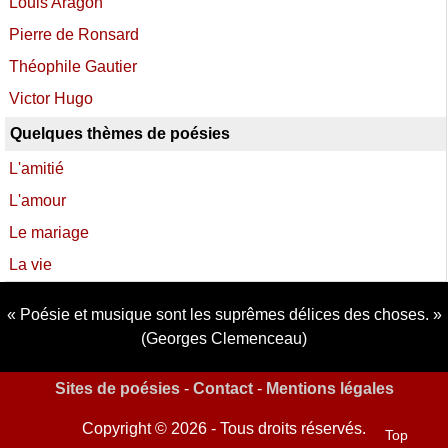
Louis Aragon
Pierre de Ronsard
Théophile Gautier
Victor Hugo
Quelques thèmes de poésies
L'amitié
L'amour
Le mariage
La vie
Poésie et musique sont les suprêmes délices des choses.
(Georges Clemenceau)
Sites de poésies
-
Contact
-
Mentions légales
Copyright © 2026 - Tous droits réservés.
Top