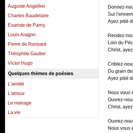
Auguste Angellier
Donnez-nous 
Sur l'ennem
Charles Baudelaire
Ayez pitié 
Évariste de Parny
Louis Aragon
Rendez-nous
Loin du Péc
Pierre de Ronsard
Christ, ayez
Théophile Gautier
Victor Hugo
Criblez-nou
Du grain don
Quelques thèmes de poésies
Ayez pitié 
L'amitié
Nous vous e
L'amour
Ouvrez-nous
Le mariage
Christ, ayez
La vie
Ouvrez-nous
Nous vous e