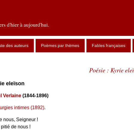
rs d'hier à aujourd'hui.
ste des auteurs
Poèmes par thèmes
Fables françaises
Poésie : Kyrie ele
rie eleïson
l Verlaine
(1844-1896)
turgies intimes (1892)
.
e nous, Seigneur !
 pitié de nous !