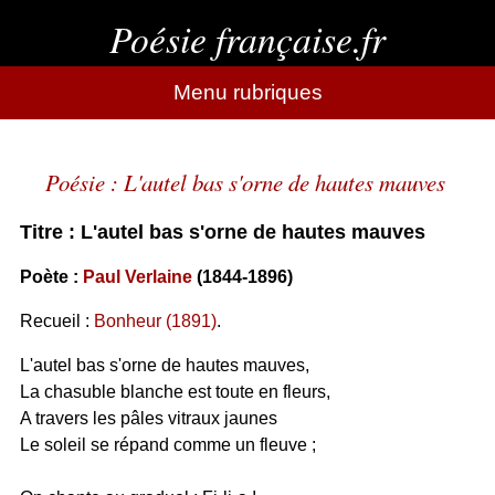
Poésie française.fr
Menu rubriques
Poésie : L'autel bas s'orne de hautes mauves
Titre : L'autel bas s'orne de hautes mauves
Poète :
Paul Verlaine
(1844-1896)
Recueil :
Bonheur (1891)
.
L'autel bas s'orne de hautes mauves,
La chasuble blanche est toute en fleurs,
A travers les pâles vitraux jaunes
Le soleil se répand comme un fleuve ;