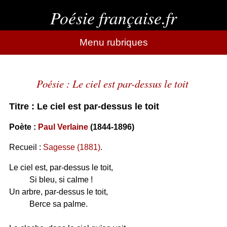
Poésie française.fr
Menu rubriques
Poésie : Le ciel est par-dessus le toit
Titre : Le ciel est par-dessus le toit
Poète :
Paul Verlaine
(1844-1896)
Recueil :
Sagesse (1881)
.
Le ciel est, par-dessus le toit,
Si bleu, si calme !
Un arbre, par-dessus le toit,
Berce sa palme.