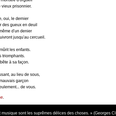
vieux prisonnier.
e, oui, le dernier
er des gueux en deuil
même d'un denier
uivront jusqu'au cercueil.
ûrit les enfants.
us triomphants.
bête à sa façon.
sant, au lieu de sous,
 mauvais garçon
ulement... de vous.
ne
.
 musique sont les suprêmes délices des choses.
(Georges C