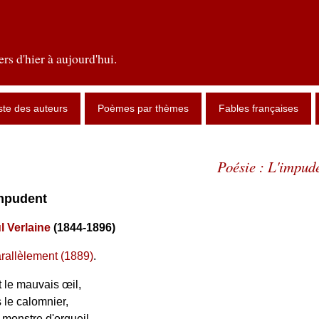
rs d'hier à aujourd'hui.
ste des auteurs
Poèmes par thèmes
Fables françaises
Poésie : L'impud
impudent
l Verlaine
(1844-1896)
rallèlement (1889)
.
t le mauvais œil,
s le calomnier,
e monstre d'orgueil