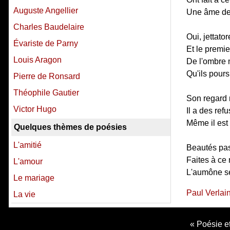
Auguste Angellier
Une âme de 
Charles Baudelaire
Oui, jettator
Évariste de Parny
Et le premi
Louis Aragon
De l'ombre 
Qu'ils pours
Pierre de Ronsard
Théophile Gautier
Son regard m
Victor Hugo
Il a des ref
Même il est 
Quelques thèmes de poésies
L'amitié
Beautés pas
Faites à ce
L'amour
L'aumône se
Le mariage
Paul Verlai
La vie
Poésie et