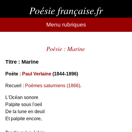
Poésie française.fr
Menu rubriques
Poésie : Marine
Titre : Marine
Poète :
Paul Verlaine
(1844-1896)
Recueil :
Poèmes saturniens (1866)
.
L'Océan sonore
Palpite sous l'oeil
De la lune en deuil
Et palpite encore,