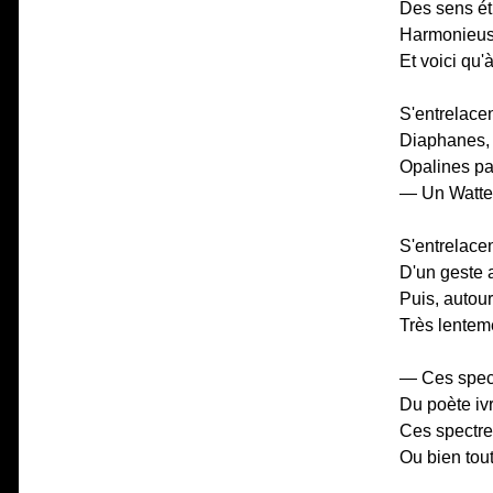
Des sens étr
Harmonieuse
Et voici qu'
S'entrelace
Diaphanes, e
Opalines pa
— Un Wattea
S'entrelacen
D'un geste a
Puis, autou
Très lentem
— Ces spect
Du poète ivr
Ces spectre
Ou bien tou