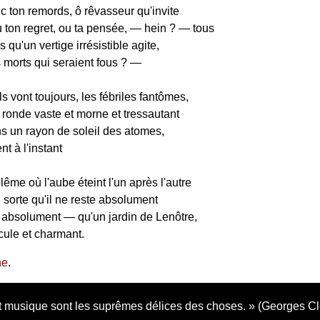
c ton remords, ô rêvasseur qu'invite
u ton regret, ou ta pensée, — hein ? — tous
 qu'un vertige irrésistible agite,
 morts qui seraient fous ? —
ils vont toujours, les fébriles fantômes,
 ronde vaste et morne et tressautant
un rayon de soleil des atomes,
nt à l'instant
ême où l'aube éteint l'un après l'autre
 sorte qu'il ne reste absolument
 absolument — qu'un jardin de Lenôtre,
icule et charmant.
ne
.
 musique sont les suprêmes délices des choses.
(Georges C