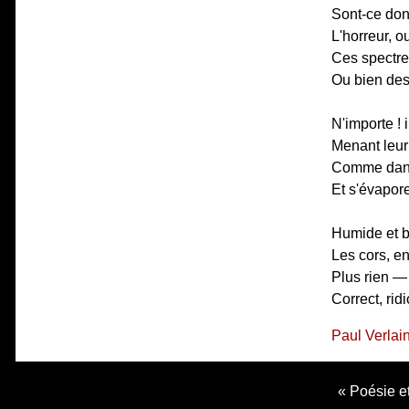
Sont-ce don
L'horreur, o
Ces spectres
Ou bien des
N'importe ! 
Menant leur
Comme dans 
Et s'évapore
Humide et bl
Les cors, en
Plus rien —
Correct, rid
Paul Verlai
Poésie et