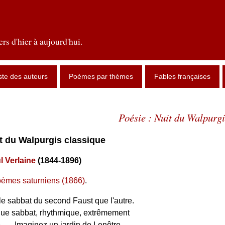
rs d'hier à aujourd'hui.
ste des auteurs
Poèmes par thèmes
Fables françaises
Poésie : Nuit du Walpurgi
it du Walpurgis classique
l Verlaine
(1844-1896)
èmes saturniens (1866)
.
 le sabbat du second Faust que l'autre.
ue sabbat, rhythmique, extrêmement
 — Imaginez un jardin de Lenôtre,