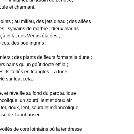
icule et charmant.
ints ; au milieu, des jets d'eau ; des allées
es ; sylvains de marbre ; dieux marins
çà et là, des Vénus étalées ;
ces, des boulingrins ;
iers ; des plants de fleurs formant la dune ;
ers nains qu'un goût docte effila ;
s ifs taillés en triangles. La lune
té sur tout cela.
, et réveille au fond du parc aulique
colique, un sourd, lent et doux air
tel, doux, lent, sourd et mélancolique,
asse de Tannhauser.
oilés de cors lointains où la tendresse