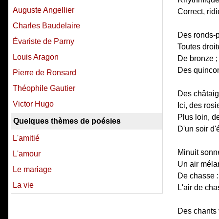
Auguste Angellier
Correct, rid
Charles Baudelaire
Des ronds-po
Évariste de Parny
Toutes droit
Louis Aragon
De bronze ; 
Des quincon
Pierre de Ronsard
Théophile Gautier
Des châtaign
Victor Hugo
Ici, des rosi
Plus loin, de
Quelques thèmes de poésies
D'un soir d'é
L'amitié
Minuit sonne
L'amour
Un air mélan
Le mariage
De chasse : 
La vie
L'air de ch
Des chants v