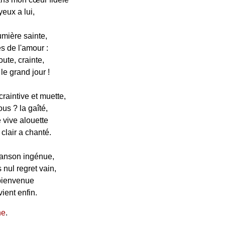
eux a lui,
umière sainte,
s de l'amour :
ute, crainte,
 le grand jour !
raintive et muette,
us ? la gaîté,
vive alouette
 clair a chanté.
anson ingénue,
 nul regret vain,
 bienvenue
vient enfin.
ne
.