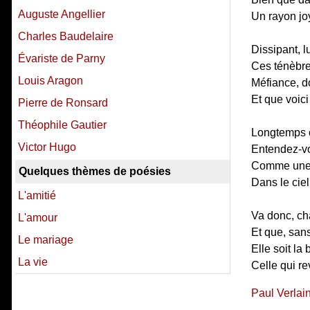
Auguste Angellier
Un rayon joy
Charles Baudelaire
Dissipant, l
Évariste de Parny
Ces ténèbre
Louis Aragon
Méfiance, do
Et que voici
Pierre de Ronsard
Théophile Gautier
Longtemps c
Victor Hugo
Entendez-vo
Comme une 
Quelques thèmes de poésies
Dans le ciel
L'amitié
Va donc, ch
L'amour
Et que, sans
Le mariage
Elle soit la
La vie
Celle qui re
Paul Verlai