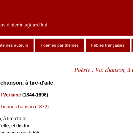
rs d'hier à aujourd'hui.
ste des auteurs
Poèmes par thèmes
Fables françaises
Poésie : Va, chanson, à t
, chanson, à tire-d'aile
l Verlaine
(1844-1896)
 bonne chanson (1872)
.
 à tire-d'aile
lle, et dis-lui
ns mon cœur fidèle