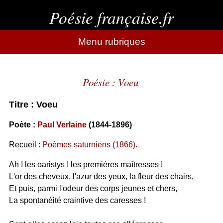
Poésie française.fr
Menu rubriques
Poésie : Voeu
Titre : Voeu
Poète :
Paul Verlaine
(1844-1896)
Recueil :
Poèmes saturniens (1866)
.
Ah ! les oaristys ! les premières maîtresses !
L'or des cheveux, l'azur des yeux, la fleur des chairs,
Et puis, parmi l'odeur des corps jeunes et chers,
La spontanéité craintive des caresses !