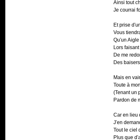
Ainsi tout 
Je courrai f
Et prise d'u
Vous tiendra
Qu'un Aigle
Lors faisant
De me redon
Des baisers
Mais en vai
Toute à mon
(Tenant un p
Pardon de m
Car en lieu
J'en demand
Tout le ciel 
Plus que d'