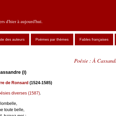
rs d'hier à aujourd'hui.
ste des auteurs
Poèmes par thèmes
Fables françaises
Poésie : À Cassandr
Cassandre (I)
rre de Ronsard
(1524-1585)
ésies diverses (1587)
.
olombelle,
 toute belle,
l, baisez-moi ;