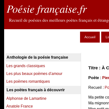
Poésie française.fr
Recueil de poésies des meilleurs poètes français et étrange
Accueil
Li
Anthologie de la poésie française
Les grands classiques
Titre : À 
Les plus beaux poèmes d'amour
Poète :
Pie
Les poèmes romantiques
Recueil :
Po
Les poètes français à découvrir
Ma petite c
Alphonse de Lamartine
Ma mignonne
Anatole France
Mon petit œi