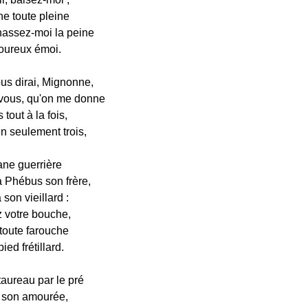
e toute pleine
assez-moi la peine
ureux émoi.
us dirai, Mignonne,
vous, qu'on me donne
tout à la fois,
 seulement trois,
ane guerrière
 Phébus son frère,
 son vieillard :
z votre bouche,
 toute farouche
ied frétillard.
ureau par le pré
 son amourée,