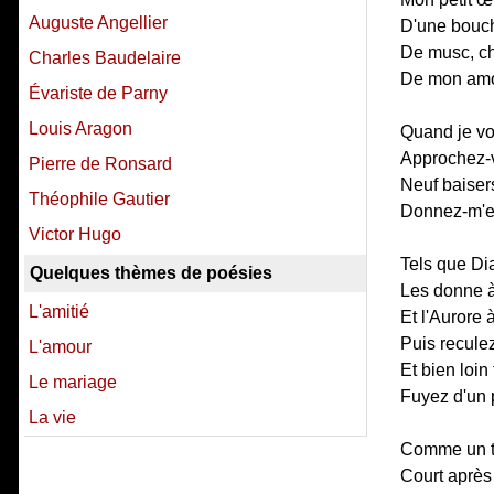
Auguste Angellier
D'une bouch
De musc, ch
Charles Baudelaire
De mon amo
Évariste de Parny
Louis Aragon
Quand je vo
Approchez-
Pierre de Ronsard
Neuf baisers 
Théophile Gautier
Donnez-m'en
Victor Hugo
Tels que Di
Quelques thèmes de poésies
Les donne à
L'amitié
Et l'Aurore à
Puis recule
L'amour
Et bien loin
Le mariage
Fuyez d'un p
La vie
Comme un ta
Court après