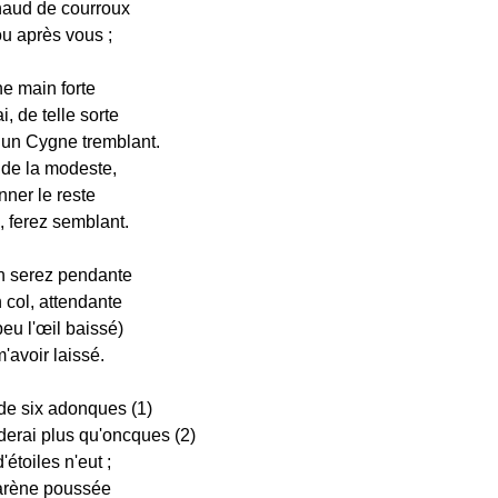
chaud de courroux
ou après vous ;
ne main forte
i, de telle sorte
 un Cygne tremblant.
 de la modeste,
ner le reste
, ferez semblant.
n serez pendante
 col, attendante
eu l'œil baissé)
'avoir laissé.
 de six adonques (1)
erai plus qu'oncques (2)
d'étoiles n'eut ;
arène poussée