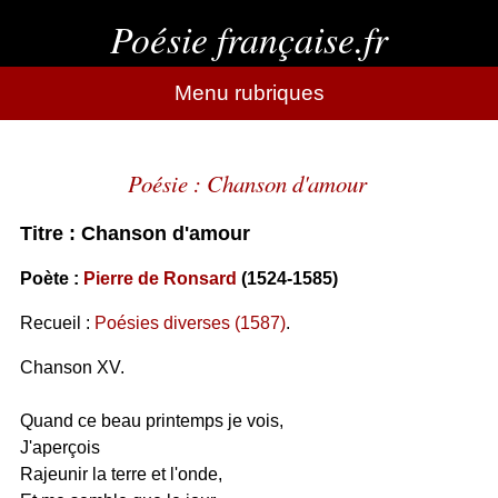
Poésie française.fr
Menu rubriques
Poésie : Chanson d'amour
Titre : Chanson d'amour
Poète :
Pierre de Ronsard
(1524-1585)
Recueil :
Poésies diverses (1587)
.
Chanson XV.
Quand ce beau printemps je vois,
J'aperçois
Rajeunir la terre et l'onde,