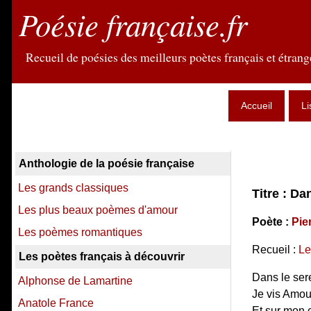
Poésie française.fr
Recueil de poésies des meilleurs poètes français et étrange
Accueil
Li
Anthologie de la poésie française
Les grands classiques
Titre : Da
Les plus beaux poèmes d'amour
Poète :
Pie
Les poèmes romantiques
Recueil :
Le
Les poètes français à découvrir
Dans le ser
Alphonse de Lamartine
Je vis Amour
Anatole France
Et sur mon 