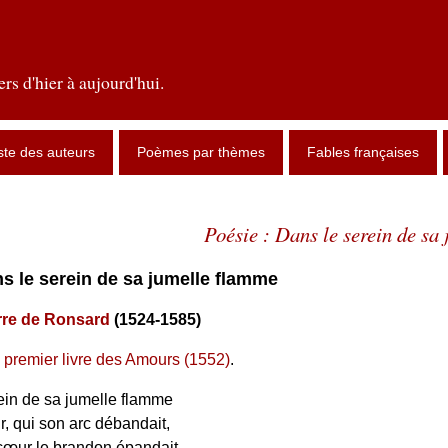
rs d'hier à aujourd'hui.
ste des auteurs
Poèmes par thèmes
Fables françaises
Poésie : Dans le serein de sa
ns le serein de sa jumelle flamme
rre de Ronsard
(1524-1585)
 premier livre des Amours (1552)
.
ein de sa jumelle flamme
, qui son arc débandait,
cœur le brandon épandait,