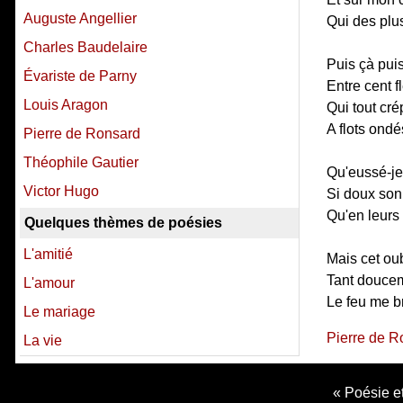
Auguste Angellier
Qui des plu
Charles Baudelaire
Puis çà pui
Évariste de Parny
Entre cent f
Louis Aragon
Qui tout cr
A flots ond
Pierre de Ronsard
Théophile Gautier
Qu'eussé-je f
Victor Hugo
Si doux son 
Qu'en leurs 
Quelques thèmes de poésies
L'amitié
Mais cet ou
Tant doucem
L'amour
Le feu me br
Le mariage
Pierre de R
La vie
Poésie et