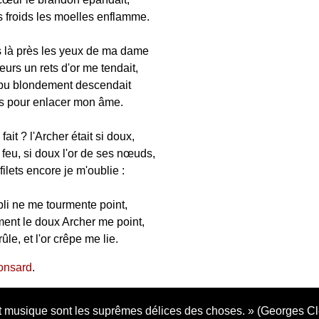
s froids les moelles enflamme.
s là près les yeux de ma dame
leurs un rets d'or me tendait,
épu blondement descendait
és pour enlacer mon âme.
ait ? l'Archer était si doux,
feu, si doux l'or de ses nœuds,
filets encore je m'oublie :
bli ne me tourmente point,
ent le doux Archer me point,
ûle, et l'or crêpe me lie.
onsard
.
 musique sont les suprêmes délices des choses.
(Georges C