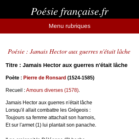
Poésie française.fr
Menu rubriques
Poésie : Jamais Hector aux guerres n'était lâche
Titre : Jamais Hector aux guerres n'était lâche
Poète :
Pierre de Ronsard
(1524-1585)
Recueil :
Amours diverses (1578)
.
Jamais Hector aux guerres n'était lâche
Lorsqu'il allait combattre les Grégeois :
Toujours sa femme attachait son harnois,
Et sur l'armet (1) lui plantait son panache.