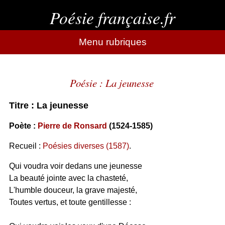
Poésie française.fr
Menu rubriques
Poésie : La jeunesse
Titre : La jeunesse
Poète :
Pierre de Ronsard
(1524-1585)
Recueil :
Poésies diverses (1587)
.
Qui voudra voir dedans une jeunesse
La beauté jointe avec la chasteté,
L'humble douceur, la grave majesté,
Toutes vertus, et toute gentillesse :