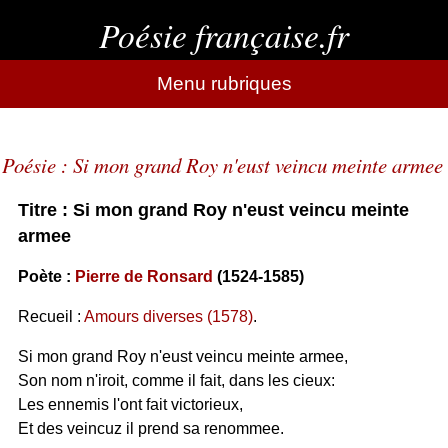
Poésie française.fr
Menu rubriques
Poésie : Si mon grand Roy n'eust veincu meinte armee
Titre : Si mon grand Roy n'eust veincu meinte
armee
Poète :
Pierre de Ronsard
(1524-1585)
Recueil :
Amours diverses (1578)
.
Si mon grand Roy n'eust veincu meinte armee,
Son nom n'iroit, comme il fait, dans les cieux:
Les ennemis l'ont fait victorieux,
Et des veincuz il prend sa renommee.