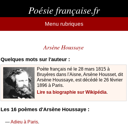
Poésie française.fr
Menu rubriques
Arsène Houssaye
Quelques mots sur l'auteur :
Poète français né le 28 mars 1815 à
Bruyères dans l'Aisne, Arsène Housset, dit
Arsène Houssaye, est décédé le 26 février
1896 à Paris.
Lire sa biographie sur Wikipédia
.
Les 16 poèmes d'Arsène Houssaye :
—
Adieu à Paris
.