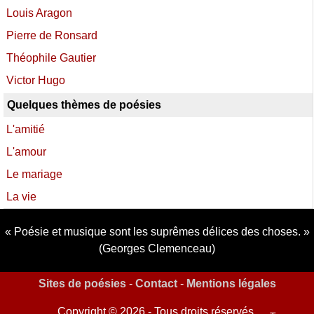
Louis Aragon
Pierre de Ronsard
Théophile Gautier
Victor Hugo
Quelques thèmes de poésies
L'amitié
L'amour
Le mariage
La vie
Poésie et musique sont les suprêmes délices des choses.
(Georges Clemenceau)
Sites de poésies
-
Contact
-
Mentions légales
Copyright © 2026 - Tous droits réservés.