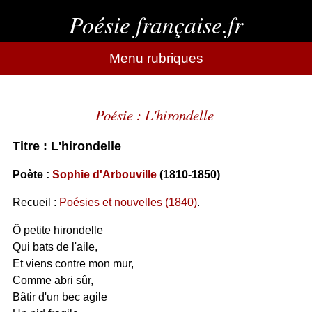
Poésie française.fr
Menu rubriques
Poésie : L'hirondelle
Titre : L'hirondelle
Poète :
Sophie d'Arbouville
(1810-1850)
Recueil :
Poésies et nouvelles (1840)
.
Ô petite hirondelle
Qui bats de l'aile,
Et viens contre mon mur,
Comme abri sûr,
Bâtir d'un bec agile