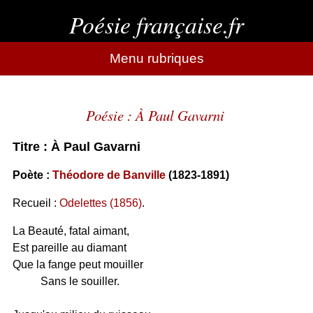
Poésie française.fr
Menu rubriques
Poésie : À Paul Gavarni
Titre : À Paul Gavarni
Poète :
Théodore de Banville
(1823-1891)
Recueil :
Odelettes (1856)
.
La Beauté, fatal aimant,
Est pareille au diamant
Que la fange peut mouiller
Sans le souiller.