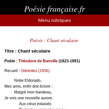
Poésie française.fr
Menu rubriques
Poésie : Chant séculaire
Titre : Chant séculaire
Poète :
Théodore de Banville
(1823-1891)
Recueil :
Odelettes (1856)
.
Notre Eldorado,
Mes amis, enfin doit éclore :
Malgré mon bandeau,
Je vois une nouvelle aurore.
Aux cieux extasiés