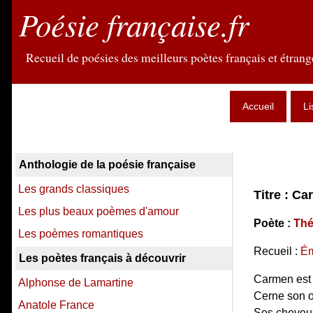
Poésie française.fr
Recueil de poésies des meilleurs poètes français et étrange
Accueil
Li
Anthologie de la poésie française
Les grands classiques
Titre : C
Les plus beaux poèmes d'amour
Poète :
Thé
Les poèmes romantiques
Recueil :
Ém
Les poètes français à découvrir
Carmen est m
Alphonse de Lamartine
Cerne son oe
Anatole France
Ses cheveux 