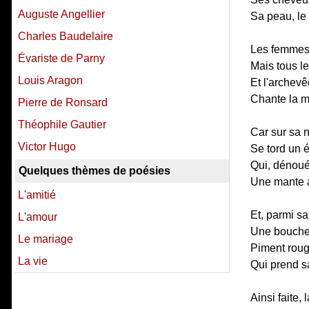
Auguste Angellier
Sa peau, le 
Charles Baudelaire
Les femmes d
Évariste de Parny
Mais tous l
Louis Aragon
Et l'archev
Chante la m
Pierre de Ronsard
Théophile Gautier
Car sur sa 
Victor Hugo
Se tord un 
Qui, dénoué,
Quelques thèmes de poésies
Une mante 
L'amitié
Et, parmi sa
L'amour
Une bouche 
Le mariage
Piment rouge
La vie
Qui prend s
Ainsi faite,