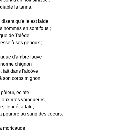
diable la tanna.
isent qu'elle est laide,
es hommes en sont fous ;
êque de Tolède
esse à ses genoux ;
nuque d'ambre fauve
énorme chignon
 fait dans l'alcôve
à son corps mignon,
 pâleur, éclate
aux rires vainqueurs,
, fleur écarlate,
a pourpre au sang des coeurs.
 la moricaude