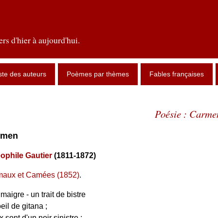
rs d'hier à aujourd'hui.
ste des auteurs
Poèmes par thèmes
Fables françaises
Poésie : Carme
armen
ophile Gautier
(1811-1872)
aux et Camées (1852)
.
aigre - un trait de bistre
il de gitana ;
sont d'un noir sinistre ;