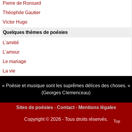
Pierre de Ronsard
Théophile Gautier
Victor Hugo
Quelques thèmes de poésies
L'amitié
L'amour
Le mariage
La vie
Poésie et musique sont les suprêmes délices des choses.
(Georges Clemenceau)
Sites de poésies
-
Contact
-
Mentions légales
Copyright © 2026 - Tous droits réservés.
Top