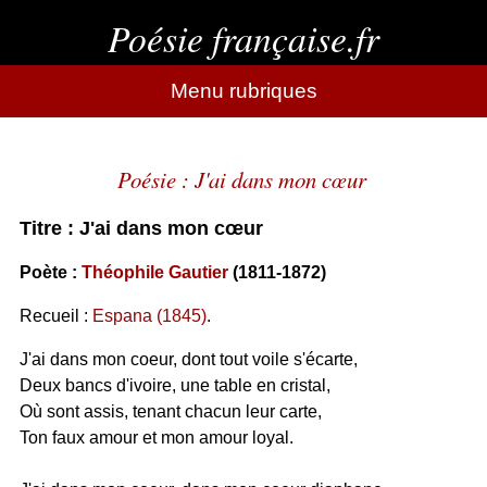
Poésie française.fr
Menu rubriques
Poésie : J'ai dans mon cœur
Titre : J'ai dans mon cœur
Poète :
Théophile Gautier
(1811-1872)
Recueil :
Espana (1845)
.
J'ai dans mon coeur, dont tout voile s'écarte,
Deux bancs d'ivoire, une table en cristal,
Où sont assis, tenant chacun leur carte,
Ton faux amour et mon amour loyal.