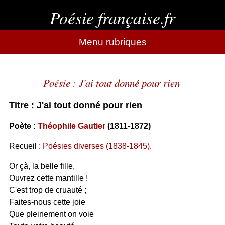
Poésie française.fr
Menu rubriques
Poésie : J'ai tout donné pour rien
Titre : J'ai tout donné pour rien
Poète :
Théophile Gautier
(1811-1872)
Recueil :
Poésies diverses (1838-1845)
.
Or çà, la belle fille,
Ouvrez cette mantille !
C'est trop de cruauté ;
Faites-nous cette joie
Que pleinement on voie