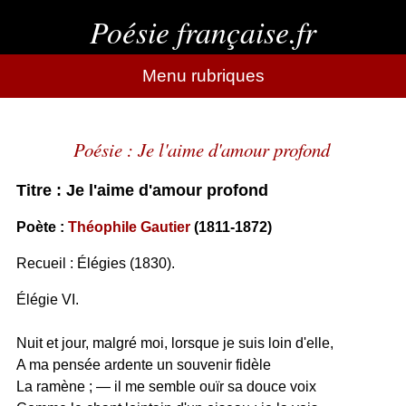
Poésie française.fr
Menu rubriques
Poésie : Je l'aime d'amour profond
Titre : Je l'aime d'amour profond
Poète :
Théophile Gautier
(1811-1872)
Recueil : Élégies (1830).
Élégie VI.
Nuit et jour, malgré moi, lorsque je suis loin d'elle,
A ma pensée ardente un souvenir fidèle
La ramène ; — il me semble ouïr sa douce voix