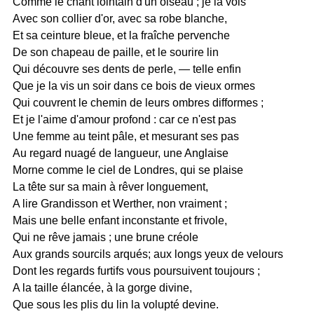
Comme le chant lointain d'un oiseau ; je la vois
Avec son collier d'or, avec sa robe blanche,
Et sa ceinture bleue, et la fraîche pervenche
De son chapeau de paille, et le sourire lin
Qui découvre ses dents de perle, — telle enfin
Que je la vis un soir dans ce bois de vieux ormes
Qui couvrent le chemin de leurs ombres difformes ;
Et je l'aime d'amour profond : car ce n'est pas
Une femme au teint pâle, et mesurant ses pas
Au regard nuagé de langueur, une Anglaise
Morne comme le ciel de Londres, qui se plaise
La tête sur sa main à rêver longuement,
A lire Grandisson et Werther, non vraiment ;
Mais une belle enfant inconstante et frivole,
Qui ne rêve jamais ; une brune créole
Aux grands sourcils arqués; aux longs yeux de velours
Dont les regards furtifs vous poursuivent toujours ;
A la taille élancée, à la gorge divine,
Que sous les plis du lin la volupté devine.