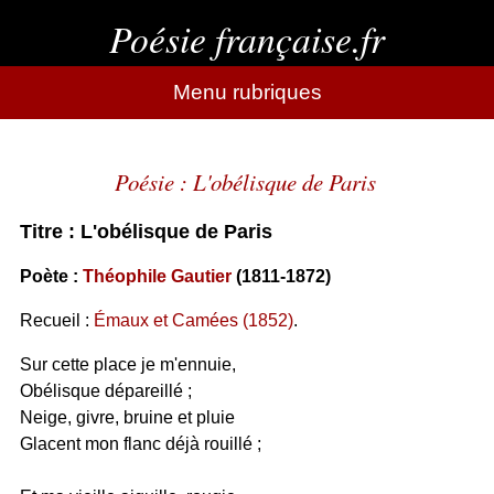
Poésie française.fr
Menu rubriques
Poésie : L'obélisque de Paris
Titre : L'obélisque de Paris
Poète :
Théophile Gautier
(1811-1872)
Recueil :
Émaux et Camées (1852)
.
Sur cette place je m'ennuie,
Obélisque dépareillé ;
Neige, givre, bruine et pluie
Glacent mon flanc déjà rouillé ;