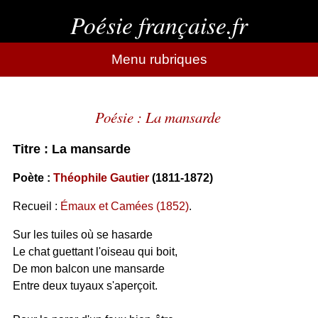
Poésie française.fr
Menu rubriques
Poésie : La mansarde
Titre : La mansarde
Poète :
Théophile Gautier
(1811-1872)
Recueil :
Émaux et Camées (1852)
.
Sur les tuiles où se hasarde
Le chat guettant l'oiseau qui boit,
De mon balcon une mansarde
Entre deux tuyaux s'aperçoit.