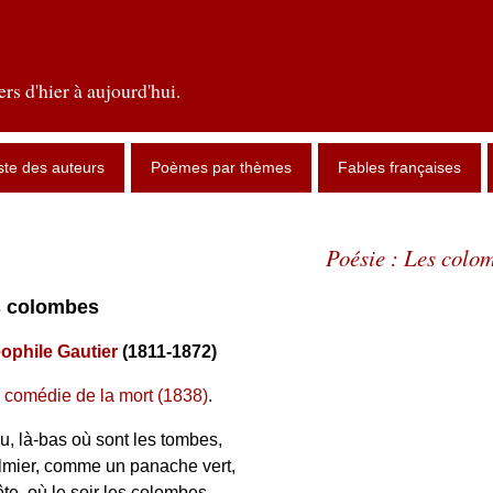
rs d'hier à aujourd'hui.
ste des auteurs
Poèmes par thèmes
Fables françaises
Poésie : Les colo
es colombes
ophile Gautier
(1811-1872)
 comédie de la mort (1838)
.
u, là-bas où sont les tombes,
mier, comme un panache vert,
te, où le soir les colombes