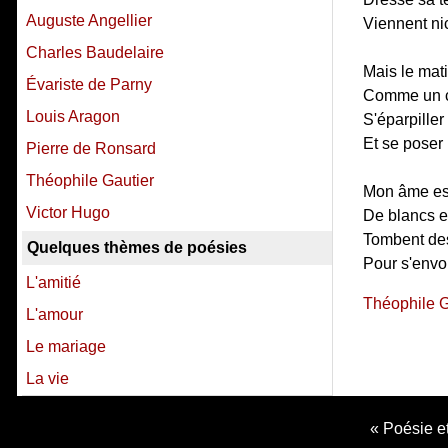
Auguste Angellier
Viennent nic
Charles Baudelaire
Mais le mati
Évariste de Parny
Comme un col
Louis Aragon
S'éparpiller
Et se poser 
Pierre de Ronsard
Théophile Gautier
Mon âme est 
Victor Hugo
De blancs e
Tombent des
Quelques thèmes de poésies
Pour s'envo
L'amitié
Théophile G
L'amour
Le mariage
La vie
Poésie et