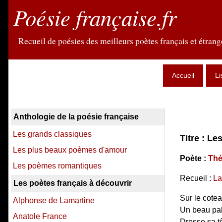
Poésie française.fr
Recueil de poésies des meilleurs poètes français et étrange
Accueil
Li
Anthologie de la poésie française
Les grands classiques
Titre : L
Les plus beaux poèmes d'amour
Poète :
Thé
Les poèmes romantiques
Recueil :
La
Les poètes français à découvrir
Sur le cotea
Alphonse de Lamartine
Un beau pal
Anatole France
Dresse sa tê