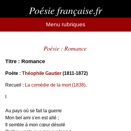
Poésie française.fr
Menu rubriques
Poésie : Romance
Titre : Romance
Poète :
Théophile Gautier
(1811-1872)
Recueil :
La comédie de la mort (1838)
.
I
Au pays où se fait la guerre
Mon bel ami s'en est allé ;
Il semble à mon cœur désolé