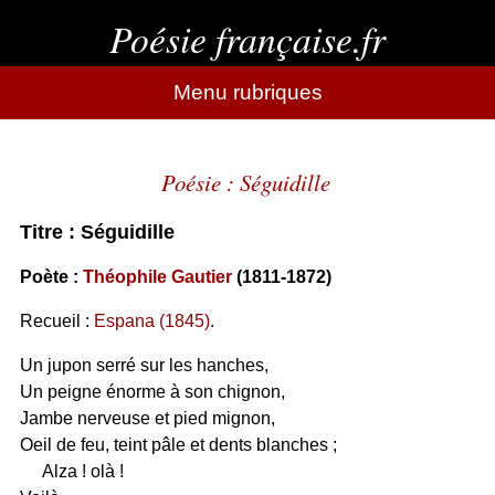
Poésie française.fr
Menu rubriques
Poésie : Séguidille
Titre : Séguidille
Poète :
Théophile Gautier
(1811-1872)
Recueil :
Espana (1845)
.
Un jupon serré sur les hanches,
Un peigne énorme à son chignon,
Jambe nerveuse et pied mignon,
Oeil de feu, teint pâle et dents blanches ;
Alza ! olà !