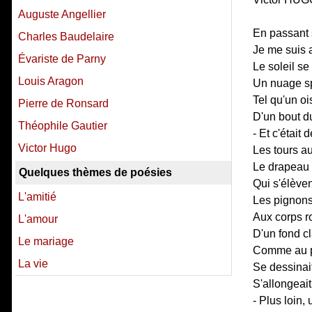
Auguste Angellier
En passant s
Charles Baudelaire
Je me suis a
Évariste de Parny
Le soleil s
Louis Aragon
Un nuage sp
Tel qu'un oi
Pierre de Ronsard
D'un bout du 
Théophile Gautier
- Et c'était 
Victor Hugo
Les tours au
Le drapeau q
Quelques thèmes de poésies
Qui s'élèven
L'amitié
Les pignons
Aux corps ro
L'amour
D'un fond cl
Le mariage
Comme au pi
La vie
Se dessinait
S'allongeait
- Plus loin,