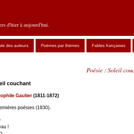
rs d'hier à aujourd'hui.
ste des auteurs
Poèmes par thèmes
Fables françaises
Poésie : Soleil cou
leil couchant
ophile Gautier
(1811-1872)
remières poésies (1830).
e
eau !
O.