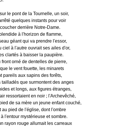
ur le pont de la Tournelle, un soir,
rrêté quelques instants pour voir
e coucher derrière Notre-Dame.
lendide à l'horizon de flamme,
seau géant qui va prendre l'essor,
ciel à l'autre ouvrait ses ailes d'or,
des clartés à baisser la paupière.
 front orné de dentelles de pierre,
ue le vent fouette, les minarets
t pareils aux sapins des forêts,
 tailladés que surmontent des anges
ides et longs, aux figures étranges,
air ressortaient en noir ; l'Archevêché,
ed de sa mère un jeune enfant couché,
 au pied de l'église, dont l'ombre
 à l'entour mystérieuse et sombre.
 un rayon rouge allumait les carreaux