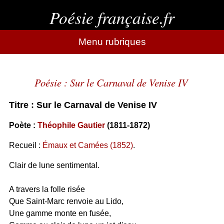
Poésie française.fr
Menu rubriques
Poésie : Sur le Carnaval de Venise IV
Titre : Sur le Carnaval de Venise IV
Poète :
Théophile Gautier
(1811-1872)
Recueil :
Émaux et Camées (1852)
.
Clair de lune sentimental.
A travers la folle risée
Que Saint-Marc renvoie au Lido,
Une gamme monte en fusée,