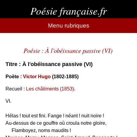
Poésie française.fr
Menu rubriques
Poésie : À l'obéissance passive (VI)
Titre : À l'obéissance passive (VI)
Poète :
Victor Hugo
(1802-1885)
Recueil :
Les châtiments (1853)
.
VI.
Hélas ! tout est fini. Fange ! néant ! nuit noire !
Au-dessus de ce gouffre où croula notre gloire,
Flamboyez, noms maudits !