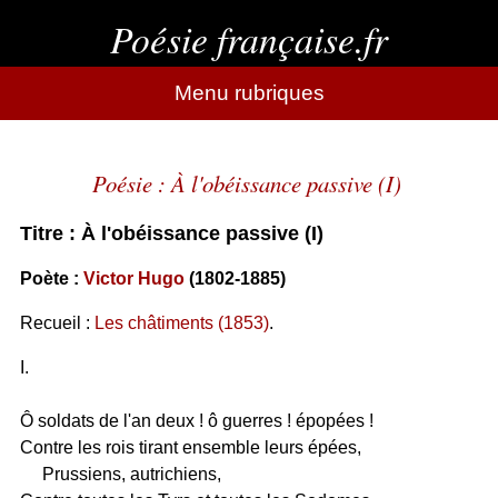
Poésie française.fr
Menu rubriques
Poésie : À l'obéissance passive (I)
Titre : À l'obéissance passive (I)
Poète :
Victor Hugo
(1802-1885)
Recueil :
Les châtiments (1853)
.
I.
Ô soldats de l'an deux ! ô guerres ! épopées !
Contre les rois tirant ensemble leurs épées,
Prussiens, autrichiens,