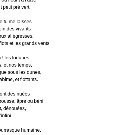
petit pré vert,
e tu me laisses
oin des vivants
eux allégresses,
lots et les grands vents,
 ! les fortunes
s, et nos temps,
ue sous les dunes,
abîme, et flottants.
ont des nuées
pousse, âpre ou béni,
nt, dénouées,
infini.
ourrasque humaine,