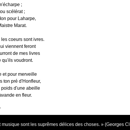
m'écharpe ;
ou scélérat ;
don pour Laharpe,
aistre Marat.
 les coeurs sont ivres.
ui viennent feront
urront de mes livres
 qu'ils voudront.
ie et pour merveille
s ton pré d'Honfleur,
 poids d'une abeille
avande en fleur.
.
 musique sont les suprêmes délices des choses.
(Georges C