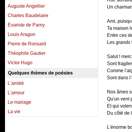
Auguste Angellier
Un charmant 
Charles Baudelaire
Ami, puisqu
Évariste de Parny
Ta maison l
Louis Aragon
Entre ces d
Les grands f
Pierre de Ronsard
Théophile Gautier
Salut ! merci
Victor Hugo
Sont fragile
Comme l'alg
Quelques thèmes de poésies
Sont dans l'
L'amitié
Nos âmes s
L'amour
Qu'un vent 
Le mariage
Et qui vole
La vie
Du côté de l'
L'énorme b