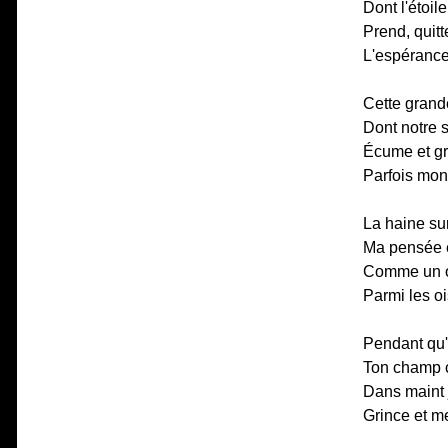
Dont l'étoile
Prend, quit
L'espérance 
Cette grand
Dont notre s
Écume et gr
Parfois mon
La haine sur
Ma pensée e
Comme un o
Parmi les oi
Pendant qu'i
Ton champ 
Dans maint j
Grince et m