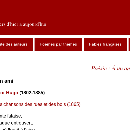
rs d'hier à aujourd'hui.
ste des auteurs
Poèmes par thèmes
Fables françaises
Poésie : À un a
un ami
tor Hugo
(1802-1885)
s chansons des rues et des bois (1865)
.
nte falaise,
ague entrouvert,
ù fleurit à l'aise