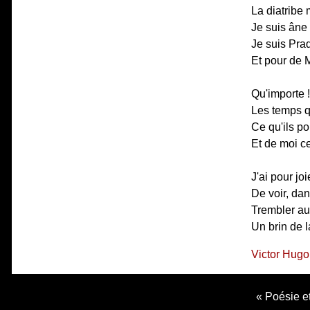
La diatribe 
Je suis âne 
Je suis Pra
Et pour de M
Qu'importe !
Les temps q
Ce qu'ils po
Et de moi ce
J'ai pour jo
De voir, dan
Trembler au
Un brin de l
Victor Hugo
Poésie et