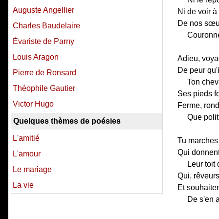
Auguste Angellier
Ni de voir à
De nos sœurs
Charles Baudelaire
Couronne
Évariste de Parny
Louis Aragon
Adieu, voyag
De peur qu'i
Pierre de Ronsard
Ton cheva
Théophile Gautier
Ses pieds fo
Victor Hugo
Ferme, ronde
Que poli
Quelques thèmes de poésies
L'amitié
Tu marches 
Qui donnent
L'amour
Leur toit
Le mariage
Qui, rêveurs
La vie
Et souhaiten
De s'en a