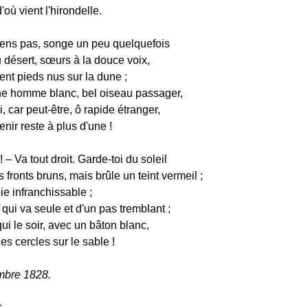
'où vient l'hirondelle.
viens pas, songe un peu quelquefois
u désert, sœurs à la douce voix,
nt pieds nus sur la dune ;
e homme blanc, bel oiseau passager,
, car peut-être, ô rapide étranger,
nir reste à plus d'une !
 – Va tout droit. Garde-toi du soleil
 fronts bruns, mais brûle un teint vermeil ;
ie infranchissable ;
e qui va seule et d'un pas tremblant ;
ui le soir, avec un bâton blanc,
es cercles sur le sable !
mbre 1828.
.