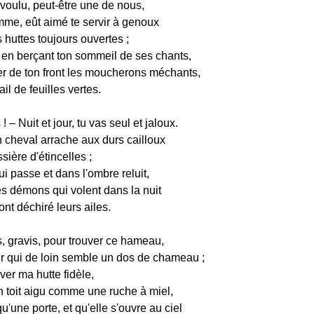
s voulu, peut-être une de nous,
me, eût aimé te servir à genoux
huttes toujours ouvertes ;
t, en berçant ton sommeil de ses chants,
r de ton front les moucherons méchants,
il de feuilles vertes.
! – Nuit et jour, tu vas seul et jaloux.
n cheval arrache aux durs cailloux
ière d'étincelles ;
ui passe et dans l'ombre reluit,
s démons qui volent dans la nuit
nt déchiré leurs ailes.
s, gravis, pour trouver ce hameau,
r qui de loin semble un dos de chameau ;
ver ma hutte fidèle,
 toit aigu comme une ruche à miel,
qu'une porte, et qu'elle s'ouvre au ciel