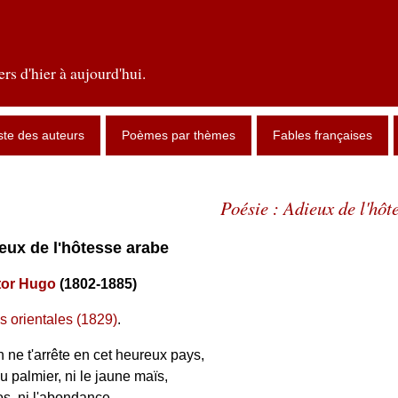
rs d'hier à aujourd'hui.
ste des auteurs
Poèmes par thèmes
Fables françaises
Poésie : Adieux de l'hôt
ieux de l'hôtesse arabe
tor Hugo
(1802-1885)
s orientales (1829)
.
 ne t'arrête en cet heureux pays,
u palmier, ni le jaune maïs,
os, ni l'abondance,