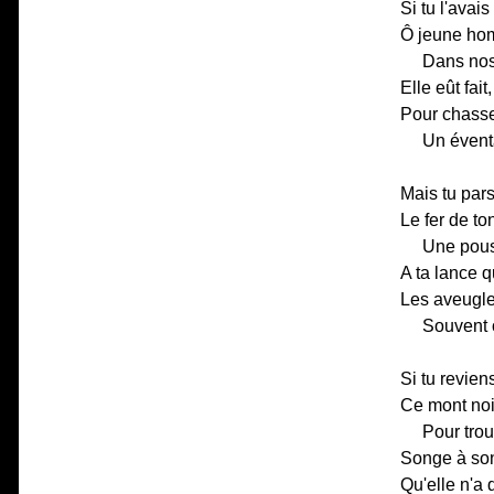
Si tu l'avai
Ô jeune hom
Dans nos 
Elle eût fai
Pour chasse
Un éventa
Mais tu pars 
Le fer de to
Une pouss
A ta lance q
Les aveugle
Souvent o
Si tu revien
Ce mont noi
Pour trou
Songe à son
Qu'elle n'a 