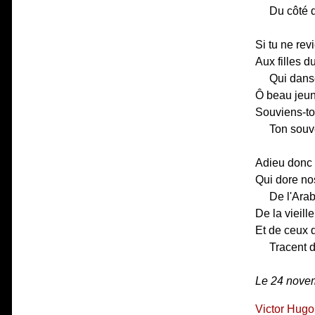
Du côté d
Si tu ne re
Aux filles d
Qui danse
Ô beau jeun
Souviens-toi
Ton souve
Adieu donc !
Qui dore nos
De l'Arab
De la vieill
Et de ceux q
Tracent d
Le 24 nove
Victor Hugo