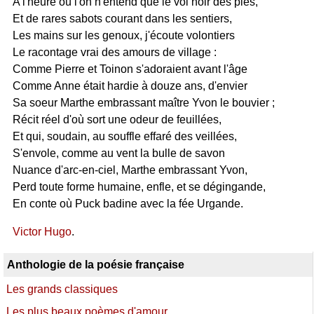
A l'heure où l'on n'entend que le vol noir des pies,
Et de rares sabots courant dans les sentiers,
Les mains sur les genoux, j'écoute volontiers
Le racontage vrai des amours de village :
Comme Pierre et Toinon s'adoraient avant l'âge
Comme Anne était hardie à douze ans, d'envier
Sa soeur Marthe embrassant maître Yvon le bouvier ;
Récit réel d'où sort une odeur de feuillées,
Et qui, soudain, au souffle effaré des veillées,
S'envole, comme au vent la bulle de savon
Nuance d'arc-en-ciel, Marthe embrassant Yvon,
Perd toute forme humaine, enfle, et se dégingande,
En conte où Puck badine avec la fée Urgande.
Victor Hugo
.
Anthologie de la poésie française
Les grands classiques
Les plus beaux poèmes d'amour