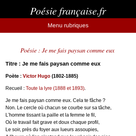
Poésie française.fr
Menu rubriques
Poésie : Je me fais paysan comme eux
Titre : Je me fais paysan comme eux
Poète :
Victor Hugo
(1802-1885)
Recueil :
Toute la lyre (1888 et 1893)
.
Je me fais paysan comme eux. Cela te fâche ?
Non. Le cercle où chacun se courbe sur sa tâche,
L'homme tissant la paille et la femme le fil,
Où le travail fait grave et doux chaque profil,
Le soir, près du foyer aux lueurs assoupies,