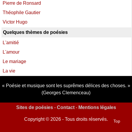
Pierre de Ronsard
Théophile Gautier
Victor Hugo
Quelques thèmes de poésies
L'amitié
L'amour
Le mariage
La vie
Poésie et musique sont les suprêmes délices des choses.
(Georges Clemenceau)
Sites de poésies
-
Contact
-
Mentions légales
Copyright © 2026 - Tous droits réservés.
Top