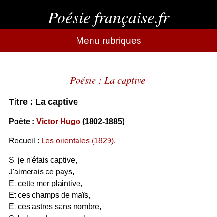
Poésie française.fr
Menu rubriques
Poésie : La captive
Titre : La captive
Poète :
Victor Hugo
(1802-1885)
Recueil :
Les orientales (1829)
.
Si je n'étais captive,
J'aimerais ce pays,
Et cette mer plaintive,
Et ces champs de maïs,
Et ces astres sans nombre,