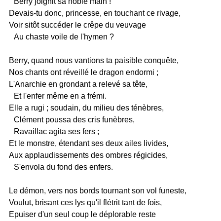
Berry joignit sa noble main !
Devais-tu donc, princesse, en touchant ce rivage,
Voir sitôt succéder le crêpe du veuvage
Au chaste voile de l'hymen ?
Berry, quand nous vantions ta paisible conquête,
Nos chants ont réveillé le dragon endormi ;
L'Anarchie en grondant a relevé sa tête,
Et l'enfer même en a frémi.
Elle a rugi ; soudain, du milieu des ténèbres,
Clément poussa des cris funèbres,
Ravaillac agita ses fers ;
Et le monstre, étendant ses deux ailes livides,
Aux applaudissements des ombres régicides,
S'envola du fond des enfers.
Le démon, vers nos bords tournant son vol funeste,
Voulut, brisant ces lys qu'il flétrit tant de fois,
Epuiser d'un seul coup le déplorable reste