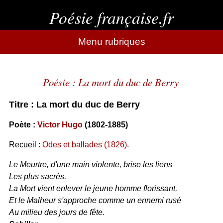
Poésie française.fr
Menu rubriques
Poésie : La mort du duc de Berry
Titre : La mort du duc de Berry
Poète :
Victor Hugo
(1802-1885)
Recueil :
Odes et ballades (1826)
.
Le Meurtre, d'une main violente, brise les liens
Les plus sacrés,
La Mort vient enlever le jeune homme florissant,
Et le Malheur s'approche comme un ennemi rusé
Au milieu des jours de fête.