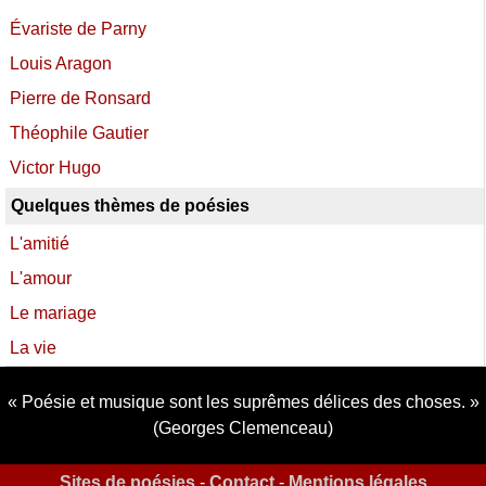
Évariste de Parny
Louis Aragon
Pierre de Ronsard
Théophile Gautier
Victor Hugo
Quelques thèmes de poésies
L'amitié
L'amour
Le mariage
La vie
Poésie et musique sont les suprêmes délices des choses.
(Georges Clemenceau)
Sites de poésies
-
Contact
-
Mentions légales