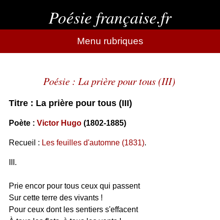
Poésie française.fr
Menu rubriques
Poésie : La prière pour tous (III)
Titre : La prière pour tous (III)
Poète :
Victor Hugo
(1802-1885)
Recueil :
Les feuilles d'automne (1831)
.
III.
Prie encor pour tous ceux qui passent
Sur cette terre des vivants !
Pour ceux dont les sentiers s'effacent