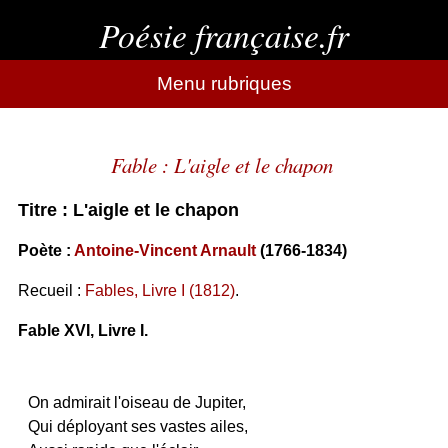
Poésie française.fr
Menu rubriques
Fable : L'aigle et le chapon
Titre : L'aigle et le chapon
Poète :
Antoine-Vincent Arnault
(1766-1834)
Recueil :
Fables, Livre I (1812)
.
Fable XVI, Livre I.
On admirait l'oiseau de Jupiter,
Qui déployant ses vastes ailes,