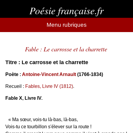
Poésie française.fr
Menu rubriques
Fable : Le carrosse et la charrette
Titre : Le carrosse et la charrette
Poète :
Antoine-Vincent Arnault
(1766-1834)
Recueil :
Fables, Livre IV (1812)
.
Fable X, Livre IV.
« Ma sœur, vois-tu là-bas, là-bas,
Vois-tu ce tourbillon s'élever sur la route !