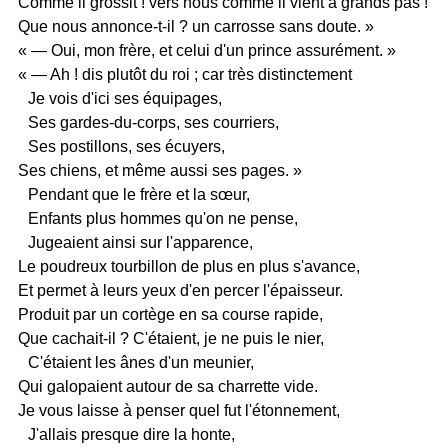
Comme il grossit ! vers nous comme il vient à grands pas !
Que nous annonce-t-il ? un carrosse sans doute. »
« — Oui, mon frère, et celui d'un prince assurément. »
« — Ah ! dis plutôt du roi ; car très distinctement
Je vois d'ici ses équipages,
Ses gardes-du-corps, ses courriers,
Ses postillons, ses écuyers,
Ses chiens, et même aussi ses pages. »
Pendant que le frère et la sœur,
Enfants plus hommes qu'on ne pense,
Jugeaient ainsi sur l'apparence,
Le poudreux tourbillon de plus en plus s'avance,
Et permet à leurs yeux d'en percer l'épaisseur.
Produit par un cortège en sa course rapide,
Que cachait-il ? C'étaient, je ne puis le nier,
C'étaient les ânes d'un meunier,
Qui galopaient autour de sa charrette vide.
Je vous laisse à penser quel fut l'étonnement,
J'allais presque dire la honte,