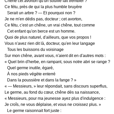
Chêne cet avorton qu'un souffle fait trembler ?
Ce fétu, près de qui la plus humble bruyère
Serait un arbre ? — Et pourquoi non ?
Je ne m'en dédis pas, docteur ; cet avorton,
Ce fétu, c'est un chêne, un vrai chêne, tout comme
Cet enfant qu'on berce est un homme.
Quoi de plus naturel, d'ailleurs, que vos propos !
Vous n'avez rien dit là, docteur, qu'en leur langage
Tous les buissons du voisinage
Sur mon chêne, avant vous, n'aient dit en d'autres mots :
« Quel brin d'herbe, en rampant, sous notre abri se range ?
Quel germe inutile, égaré,
À nos pieds végète enterré
Dans la poussière et dans la fange ? »
« — Messieurs, » leur répondait, sans discours superflus,
Le germe, au fond du cœur, chêne dès sa naissance,
« Messieurs, pour ma jeunesse ayez plus d'indulgence :
Je croîs, ne vous déplaise, et vous ne croissez plus. »
Le germe raisonnait fort juste :