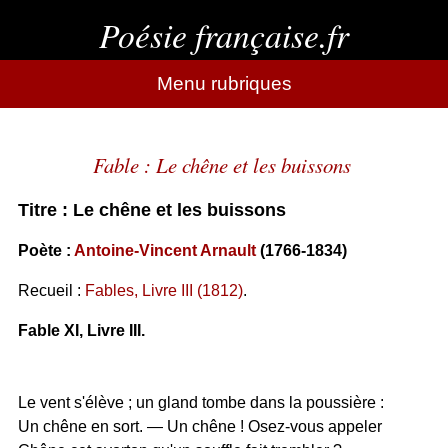
Poésie française.fr
Menu rubriques
Fable : Le chêne et les buissons
Titre : Le chêne et les buissons
Poète :
Antoine-Vincent Arnault
(1766-1834)
Recueil :
Fables, Livre III (1812)
.
Fable XI, Livre III.
Le vent s'élève ; un gland tombe dans la poussière :
Un chêne en sort. — Un chêne ! Osez-vous appeler