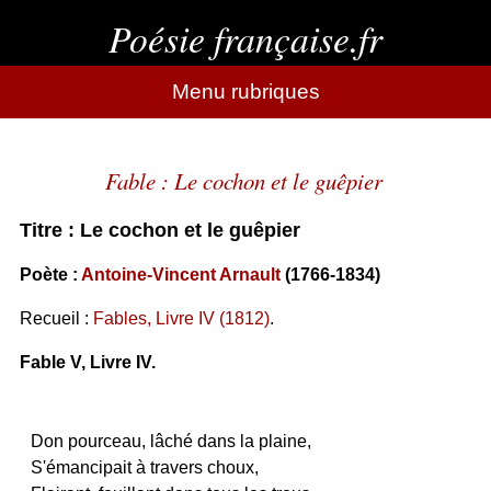
Poésie française.fr
Menu rubriques
Fable : Le cochon et le guêpier
Titre : Le cochon et le guêpier
Poète :
Antoine-Vincent Arnault
(1766-1834)
Recueil :
Fables, Livre IV (1812)
.
Fable V, Livre IV.
Don pourceau, lâché dans la plaine,
S'émancipait à travers choux,