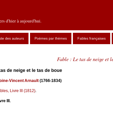
rs d'hier à aujourd'hui.
ste des auteurs
Poèmes par thèmes
Fables françaises
Fable : Le tas de neige et l
 tas de neige et le tas de boue
oine-Vincent Arnault
(1766-1834)
bles, Livre III (1812)
.
re III.