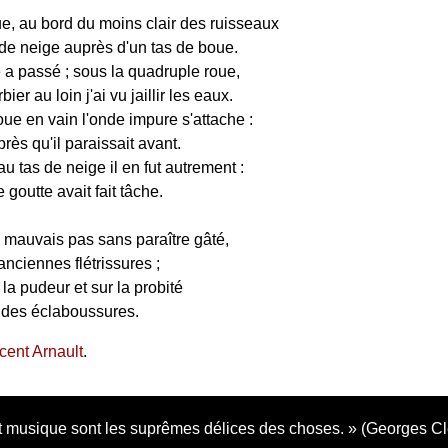
e, au bord du moins clair des ruisseaux
 de neige auprès d'un tas de boue.
 a passé ; sous la quadruple roue,
ier au loin j'ai vu jaillir les eaux.
ue en vain l'onde impure s'attache :
après qu'il paraissait avant.
u tas de neige il en fut autrement :
goutte avait fait tâche.
n mauvais pas sans paraître gâté,
anciennes flétrissures ;
la pudeur et sur la probité
 des éclaboussures.
cent Arnault
.
 musique sont les suprêmes délices des choses.
(Georges C