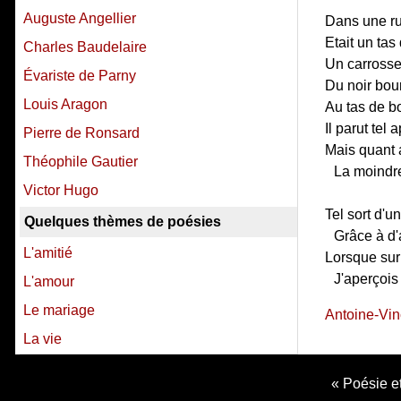
Auguste Angellier
Dans une ru
Etait un tas
Charles Baudelaire
Un carrosse
Évariste de Parny
Du noir bourb
Louis Aragon
Au tas de bo
Il parut tel 
Pierre de Ronsard
Mais quant a
Théophile Gautier
La moindre 
Victor Hugo
Tel sort d'u
Quelques thèmes de poésies
Grâce à d'
L'amitié
Lorsque sur 
J'aperçois
L'amour
Le mariage
Antoine-Vin
La vie
Poésie et