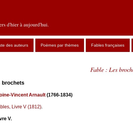
rs d'hier à aujourd'hui.
ste des auteurs
Poèmes par thèmes
Fables françaises
Fable : Les broch
s brochets
oine-Vincent Arnault
(1766-1834)
bles, Livre V (1812)
.
vre V.