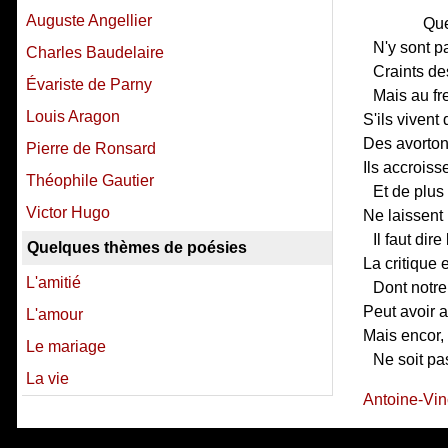
Auguste Angellier
Que
N'y sont pa
Charles Baudelaire
Craints de
Évariste de Parny
Mais au fre
Louis Aragon
S'ils vivent 
Des avorton
Pierre de Ronsard
Ils accroiss
Théophile Gautier
Et de plus
Victor Hugo
Ne laissent
Il faut dire 
Quelques thèmes de poésies
La critique e
L'amitié
Dont notre
Peut avoir a
L'amour
Mais encor, 
Le mariage
Ne soit pa
La vie
Antoine-Vin