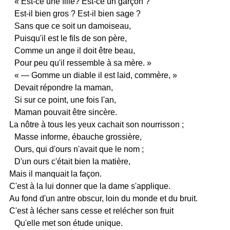
« Est-ce une fille? Est-ce un garçon ?
Est-il bien gros ? Est-il bien sage ?
Sans que ce soit un damoiseau,
Puisqu'il est le fils de son père,
Comme un ange il doit être beau,
Pour peu qu'il ressemble à sa mère. »
« — Gomme un diable il est laid, commère, »
Devait répondre la maman,
Si sur ce point, une fois l'an,
Maman pouvait être sincère.
La nôtre à tous les yeux cachait son nourrisson ;
Masse informe, ébauche grossière,
Ours, qui d'ours n'avait que le nom ;
D'un ours c'était bien la matière,
Mais il manquait la façon.
C'est à la lui donner que la dame s'applique.
Au fond d'un antre obscur, loin du monde et du bruit.
C'est à lécher sans cesse et relécher son fruit
Qu'elle met son étude unique.