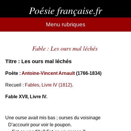
Poésie française.fr
Menu rubriques
Fable : Les ours mal léchés
Titre : Les ours mal léchés
Poète :
Antoine-Vincent Arnault
(1766-1834)
Recueil :
Fables, Livre IV (1812)
.
Fable XVII, Livre IV.
Une ourse avait mis bas ; ourses du voisinage
D'accourir pour voir le poupon.